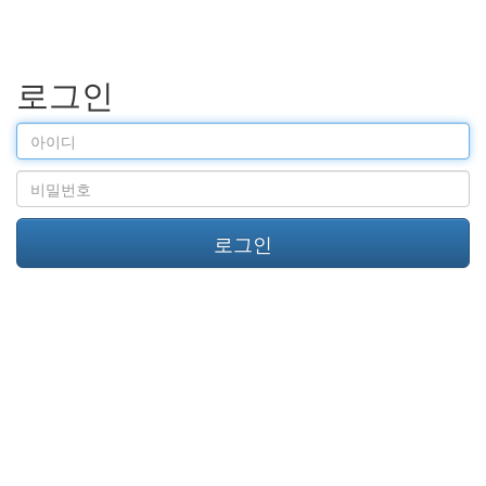
로그인
아
이
디
비
밀
번
로그인
호