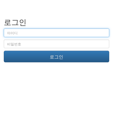
로그인
아
이
디
비
밀
번
로그인
호